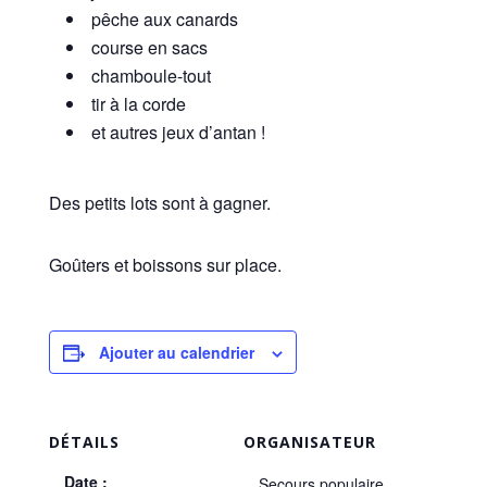
pêche aux canards
course en sacs
chamboule-tout
tir à la corde
et autres jeux d’antan !
Des petits lots sont à gagner.
Goûters et boissons sur place.
Ajouter au calendrier
DÉTAILS
ORGANISATEUR
Date :
Secours populaire