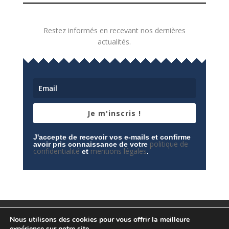
Restez informés en recevant nos dernières
actualités.
Je m'inscris !
J'accepte de recevoir vos e-mails et confirme
politique de
avoir pris connaissance de votre
confidentialité
mentions légales
et
.
Mentions légales
Contactez-nous
Nous utilisons des cookies pour vous offrir la meilleure
Espace privé
Politique de confidentialité
expérience sur notre site.