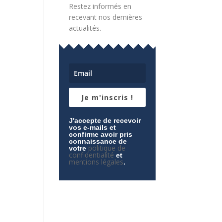
Restez informés en
recevant nos dernières
actualités.
Je m'inscris !
J'accepte de recevoir
vos e-mails et
confirme avoir pris
connaissance de
politique de
votre
confidentialité
et
mentions légales
.