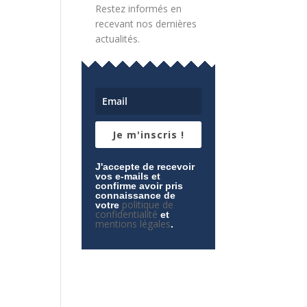
Restez informés en
recevant nos dernières
actualités.
Je m'inscris !
J'accepte de recevoir
vos e-mails et
confirme avoir pris
connaissance de
politique de
votre
confidentialité
et
mentions légales
.