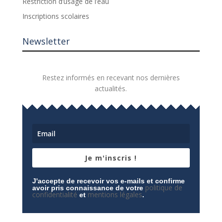
Restriction d’usage de l’eau
Inscriptions scolaires
Newsletter
Restez informés en recevant nos dernières
actualités.
Je m'inscris !
J'accepte de recevoir vos e-mails et confirme
politique de
avoir pris connaissance de votre
confidentialité
mentions légales
et
.