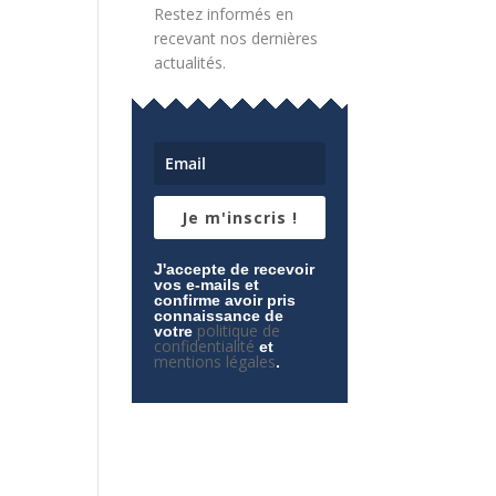
Restez informés en
recevant nos dernières
actualités.
Je m'inscris !
J'accepte de recevoir
vos e-mails et
confirme avoir pris
connaissance de
politique de
votre
confidentialité
et
mentions légales
.