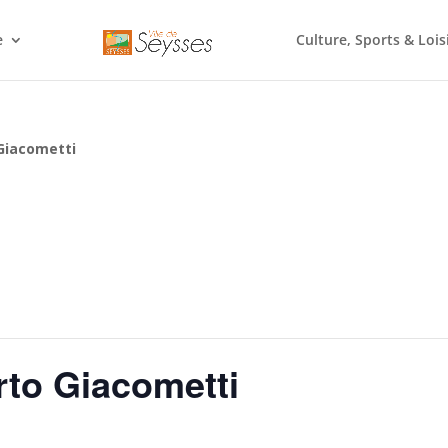
e
Culture, Sports & Lois
 Giacometti
rto Giacometti