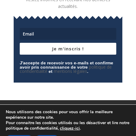
actualités.
Je m'inscris !
J'accepte de recevoir vos e-mails et confirme
politique de
avoir pris connaissance de votre
confidentialité
mentions légales
et
.
Mentions légales
Contactez-nous
Nous utilisons des cookies pour vous offrir la meilleure
Espace privé
Politique de confidentialité
expérience sur notre site.
Pour connaitre les cookies utilisés ou les désactiver et lire notre
politique de confidentialité,
cliquez-ici
.