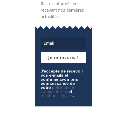
Restez informés en
recevant nos dernières
actualités.
Je m'inscris !
J'accepte de recevoir
vos e-mails et
confirme avoir pris
connaissance de
politique de
votre
confidentialité
et
mentions légales
.