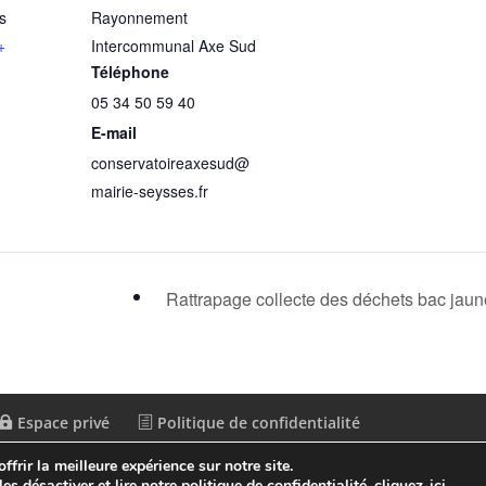
s
Rayonnement
+
Intercommunal Axe Sud
Téléphone
05 34 50 59 40
E-mail
conservatoireaxesud@
mairie-seysses.fr
Rattrapage collecte des déchets bac jau
Espace privé
Politique de confidentialité
frir la meilleure expérience sur notre site.
es désactiver et lire notre politique de confidentialité,
cliquez-ici
.