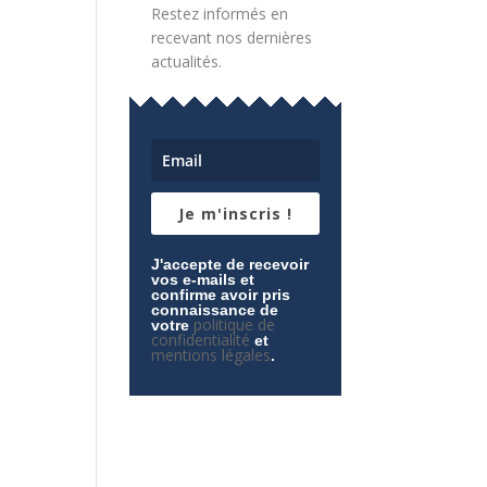
Restez informés en
recevant nos dernières
actualités.
Je m'inscris !
J'accepte de recevoir
vos e-mails et
confirme avoir pris
connaissance de
politique de
votre
confidentialité
et
mentions légales
.