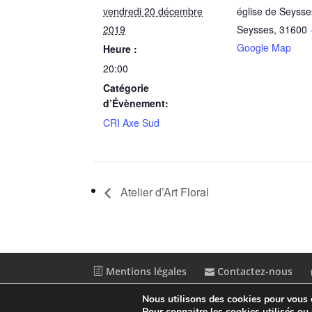
vendredi 20 décembre
église de Seysse
2019
Seysses
,
31600
Google Map
Heure :
20:00
Catégorie
d’Évènement:
CRI Axe Sud
Atelier d’Art Floral
Mentions légales
Contactez-nous
Nous utilisons des cookies pour vous of
© Conception
Agence CosiWeb
Pour connaitre les cookies utilisés ou l