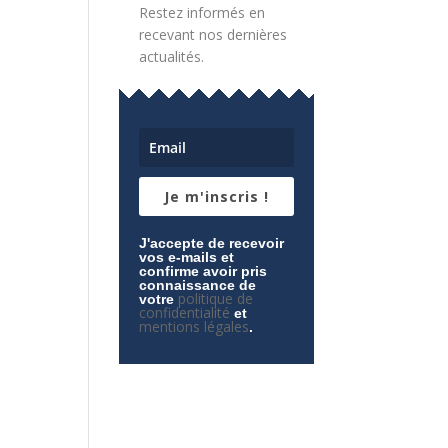
Restez informés en
recevant nos dernières
actualités.
Je m'inscris !
J'accepte de recevoir
vos e-mails et
confirme avoir pris
connaissance de
politique de
votre
confidentialité
et
mentions légales
.