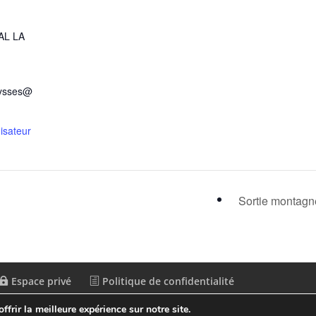
R
L LA
eysses@
nisateur
Sortie montag
Espace privé
Politique de confidentialité
frir la meilleure expérience sur notre site.