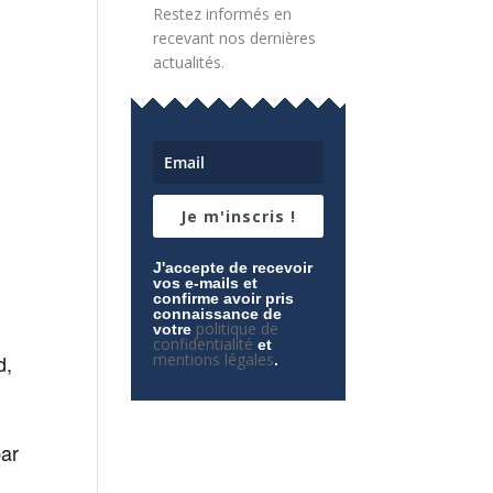
Restez informés en
recevant nos dernières
actualités.
Je m'inscris !
J'accepte de recevoir
vos e-mails et
confirme avoir pris
connaissance de
politique de
votre
confidentialité
et
d,
mentions légales
.
par