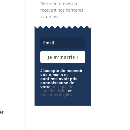
Restez informés en
recevant nos dernières
actualités.
Je m'inscris !
J'accepte de recevoir
vos e-mails et
confirme avoir pris
connaissance de
politique de
votre
confidentialité
et
mentions légales
.
er