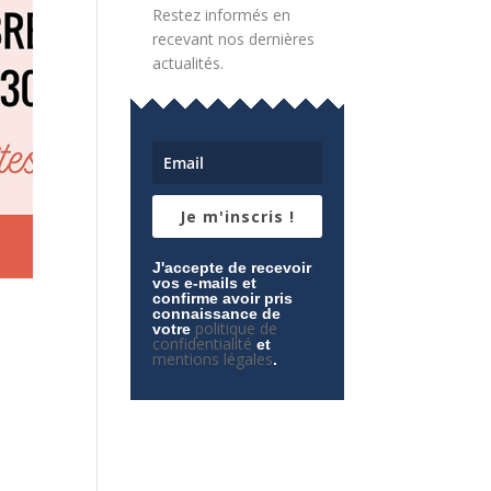
Restez informés en
recevant nos dernières
actualités.
Je m'inscris !
J'accepte de recevoir
vos e-mails et
confirme avoir pris
connaissance de
politique de
votre
confidentialité
et
mentions légales
.