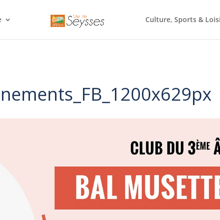
e
Culture, Sports & Lois
venements_FB_1200x629px