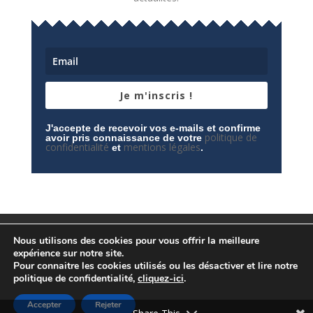
Je m'inscris !
J'accepte de recevoir vos e-mails et confirme
politique de
avoir pris connaissance de votre
confidentialité
mentions légales
et
.
Mentions légales
Contactez-nous
Nous utilisons des cookies pour vous offrir la meilleure
Espace privé
Politique de confidentialité
expérience sur notre site.
Pour connaitre les cookies utilisés ou les désactiver et lire notre
politique de confidentialité,
cliquez-ici
.
Accepter
Rejeter
© Conception
Agence CosiWeb