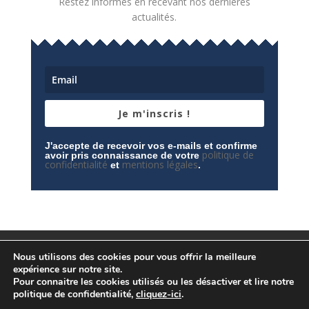
Restez informés en recevant nos dernières
actualités.
Je m'inscris !
J'accepte de recevoir vos e-mails et confirme
politique de
avoir pris connaissance de votre
confidentialité
mentions légales
et
.
Mentions légales
Contactez-nous
Nous utilisons des cookies pour vous offrir la meilleure
Espace privé
Politique de confidentialité
expérience sur notre site.
Pour connaitre les cookies utilisés ou les désactiver et lire notre
politique de confidentialité,
cliquez-ici
.