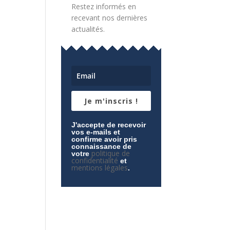
Restez informés en
recevant nos dernières
actualités.
Je m'inscris !
J'accepte de recevoir
vos e-mails et
confirme avoir pris
connaissance de
politique de
votre
confidentialité
et
mentions légales
.