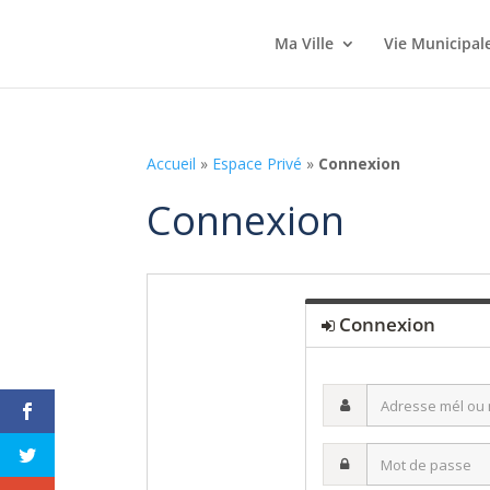
Ma Ville
Vie Municipal
Accueil
»
Espace Privé
»
Connexion
Connexion
Connexion
Adresse
mél
ou
Mot
nom
de
d’utilisateur·ice