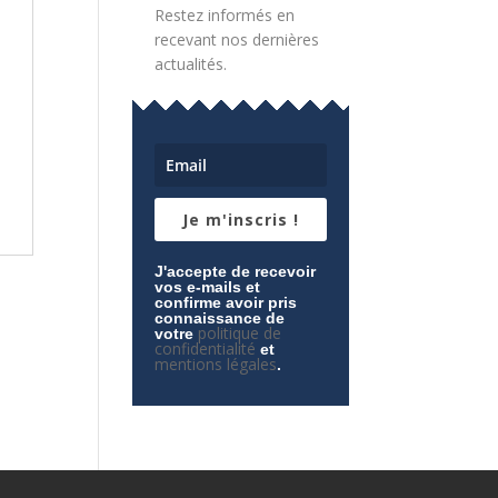
Restez informés en
recevant nos dernières
actualités.
Je m'inscris !
J'accepte de recevoir
vos e-mails et
confirme avoir pris
connaissance de
politique de
votre
confidentialité
et
mentions légales
.