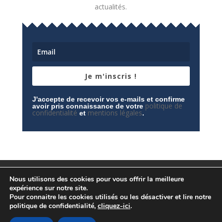
actualités.
Je m'inscris !
J'accepte de recevoir vos e-mails et confirme
politique de
avoir pris connaissance de votre
confidentialité
mentions légales
et
.
Mentions légales
Contactez-nous
Nous utilisons des cookies pour vous offrir la meilleure
Espace privé
Politique de confidentialité
expérience sur notre site.
Pour connaitre les cookies utilisés ou les désactiver et lire notre
politique de confidentialité,
cliquez-ici
.