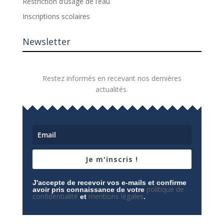
Restriction d’usage de l’eau
Inscriptions scolaires
Newsletter
Restez informés en recevant nos dernières
actualités.
Je m'inscris !
J'accepte de recevoir vos e-mails et confirme
politique de
avoir pris connaissance de votre
confidentialité
mentions légales
et
.