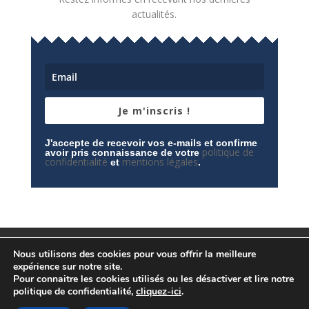
actualités.
Je m'inscris !
J'accepte de recevoir vos e-mails et confirme
politique de
avoir pris connaissance de votre
confidentialité
mentions légales
et
.
Mentions légales
Contactez-nous
Nous utilisons des cookies pour vous offrir la meilleure
Espace privé
Politique de confidentialité
expérience sur notre site.
Pour connaitre les cookies utilisés ou les désactiver et lire notre
politique de confidentialité,
cliquez-ici
.