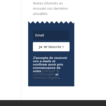
Restez informés en
recevant nos dernières
actualités.
Je m'inscris !
J'accepte de recevoir
vos e-mails et
confirme avoir pris
connaissance de
politique de
votre
confidentialité
et
mentions légales
.