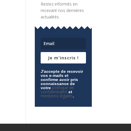
Restez informés en
recevant nos dernières
actualités.
Je m'inscris !
J'accepte de recevoir
vos e-mails et
confirme avoir pris
connaissance de
politique de
votre
confidentialité
et
mentions légales
.