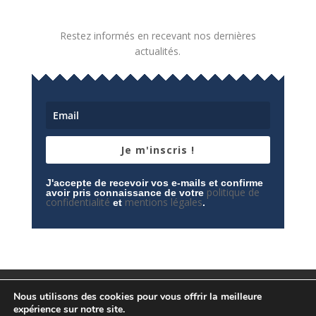
Restez informés en recevant nos dernières
actualités.
Je m'inscris !
J'accepte de recevoir vos e-mails et confirme
politique de
avoir pris connaissance de votre
confidentialité
mentions légales
et
.
Mentions légales
Contactez-nous
Nous utilisons des cookies pour vous offrir la meilleure
Espace privé
Politique de confidentialité
expérience sur notre site.