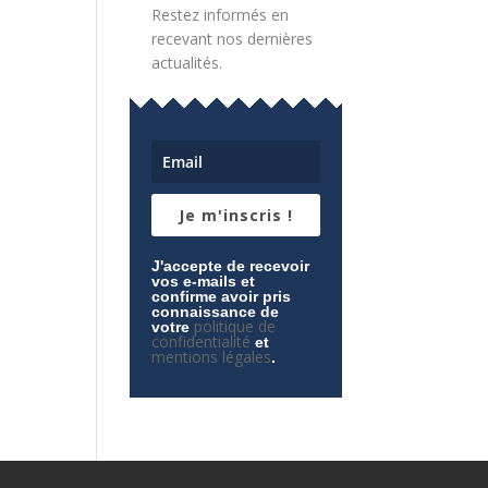
Restez informés en
recevant nos dernières
actualités.
Je m'inscris !
J'accepte de recevoir
vos e-mails et
confirme avoir pris
connaissance de
politique de
votre
confidentialité
et
mentions légales
.