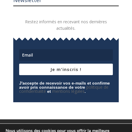
Newsletter
Restez informés en recevant nos dernières
actualités.
Je m'inscris !
J'accepte de recevoir vos e-mails et confirme
politique de
avoir pris connaissance de votre
confidentialité
mentions légales
et
.
Mentions légales
Contactez-nous
Nous utilisons des cookies pour vous offrir la meilleure