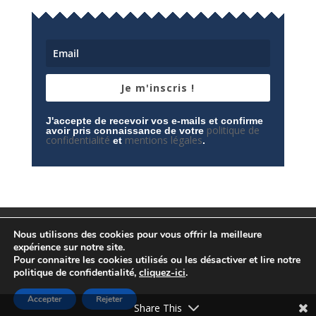
Je m'inscris !
J'accepte de recevoir vos e-mails et confirme
politique de
avoir pris connaissance de votre
confidentialité
mentions légales
et
.
Mentions légales
Contactez-nous
Nous utilisons des cookies pour vous offrir la meilleure
Espace privé
Politique de confidentialité
expérience sur notre site.
Pour connaitre les cookies utilisés ou les désactiver et lire notre
politique de confidentialité,
cliquez-ici
.
Accepter
Rejeter
© Conception
Agence CosiWeb
Share This