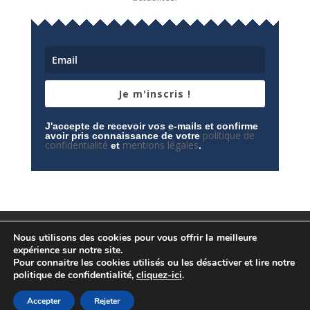
Je m'inscris !
J'accepte de recevoir vos e-mails et confirme
politique de
avoir pris connaissance de votre
confidentialité
mentions légales
et
.
Mentions légales
Contactez-nous
Nous utilisons des cookies pour vous offrir la meilleure
Espace privé
Politique de confidentialité
expérience sur notre site.
Pour connaitre les cookies utilisés ou les désactiver et lire notre
politique de confidentialité,
cliquez-ici
.
Accepter
Rejeter
© Conception
Agence CosiWeb