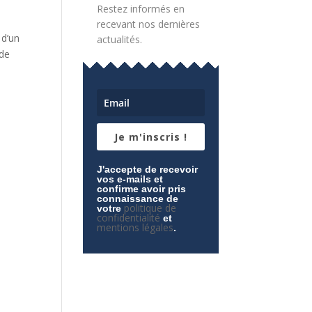
Restez informés en
recevant nos dernières
 d’un
actualités.
 de
Je m'inscris !
J'accepte de recevoir
vos e-mails et
confirme avoir pris
connaissance de
politique de
votre
confidentialité
et
mentions légales
.