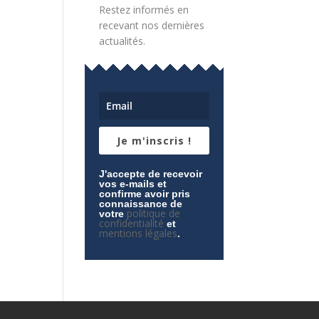
Restez informés en
recevant nos dernières
actualités.
Je m'inscris !
J'accepte de recevoir
vos e-mails et
confirme avoir pris
connaissance de
politique de
votre
confidentialité
et
mentions légales
.