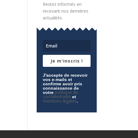
Restez informés en
recevant nos dernières
actualités.
Je m'inscris !
J'accepte de recevoir
vos e-mails et
confirme avoir pris
connaissance de
politique de
votre
confidentialité
et
mentions légales
.