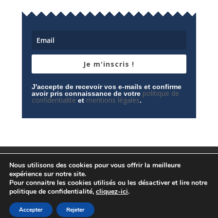
Je m'inscris !
J'accepte de recevoir vos e-mails et confirme
politique de
avoir pris connaissance de votre
confidentialité
mentions légales
et
.
Mentions légales
Contactez-nous
Nous utilisons des cookies pour vous offrir la meilleure
Espace privé
Politique de confidentialité
expérience sur notre site.
Pour connaitre les cookies utilisés ou les désactiver et lire notre
politique de confidentialité,
cliquez-ici
.
Accepter
Rejeter
© Conception
Agence CosiWeb