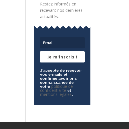
Restez informés en
recevant nos dernières
actualités.
Je m'inscris !
J'accepte de recevoir
vos e-mails et
confirme avoir pris
connaissance de
politique de
votre
confidentialité
et
mentions légales
.