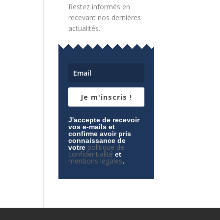
Restez informés en
recevant nos dernières
actualités.
Je m'inscris !
J'accepte de recevoir
vos e-mails et
confirme avoir pris
connaissance de
politique de
votre
confidentialité
et
mentions légales
.