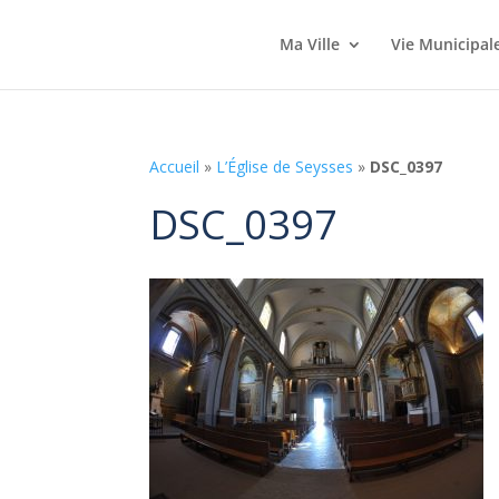
Ma Ville
Vie Municipal
Accueil
»
L’Église de Seysses
»
DSC_0397
DSC_0397