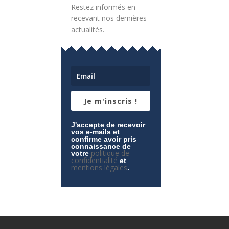
Restez informés en
recevant nos dernières
actualités.
Je m'inscris !
J'accepte de recevoir
vos e-mails et
confirme avoir pris
connaissance de
politique de
votre
confidentialité
et
mentions légales
.