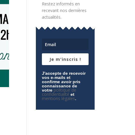
Restez informés en
recevant nos dernières
actualités.
Je m'inscris !
J'accepte de recevoir
vos e-mails et
confirme avoir pris
connaissance de
politique de
votre
confidentialité
et
mentions légales
.