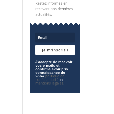
Restez informés en
recevant nos dernières
actualités.
Je m'inscris !
J'accepte de recevoir
vos e-mails et
confirme avoir pris
connaissance de
politique de
votre
confidentialité
et
mentions légales
.