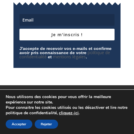
Je m'inscris !
J'accepte de recevoir vos e-mails et confirme
politique de
avoir pris connaissance de votre
confidentialité
mentions légales
et
.
Mentions légales
Contactez-nous
Nous utilisons des cookies pour vous offrir la meilleure
Espace privé
Politique de confidentialité
expérience sur notre site.
Pour connaitre les cookies utilisés ou les désactiver et lire notre
politique de confidentialité,
cliquez-ici
.
Accepter
Rejeter
© Conception
Agence CosiWeb