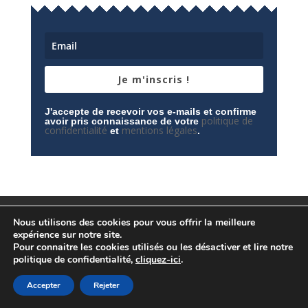
Je m'inscris !
J'accepte de recevoir vos e-mails et confirme
politique de
avoir pris connaissance de votre
confidentialité
mentions légales
et
.
Mentions légales
Contactez-nous
Nous utilisons des cookies pour vous offrir la meilleure
Espace privé
Politique de confidentialité
expérience sur notre site.
Pour connaitre les cookies utilisés ou les désactiver et lire notre
politique de confidentialité,
cliquez-ici
.
Accepter
Rejeter
© Conception
Agence CosiWeb