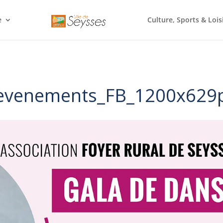
e
Culture, Sports & Lois
_evenements_FB_1200x629