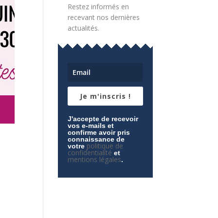
Restez informés en
recevant nos dernières
actualités.
Je m'inscris !
J'accepte de recevoir
vos e-mails et
confirme avoir pris
connaissance de
politique de
votre
confidentialité
et
mentions légales
.