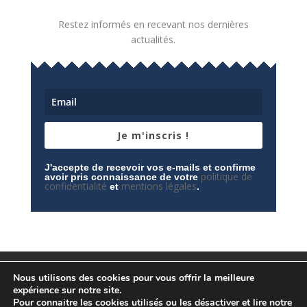
Restez informés en recevant nos dernières
actualités.
Je m'inscris !
J'accepte de recevoir vos e-mails et confirme
politique de
avoir pris connaissance de votre
confidentialité
mentions légales
et
.
Mentions légales
Contactez-nous
Nous utilisons des cookies pour vous offrir la meilleure
Espace privé
Politique de confidentialité
expérience sur notre site.
Pour connaitre les cookies utilisés ou les désactiver et lire notre