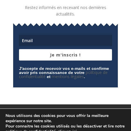
Restez informés en recevant nos dernières
actualités.
Je m'inscris !
J'accepte de recevoir vos e-mails et confirme
politique de
avoir pris connaissance de votre
confidentialité
mentions légales
et
.
Mentions légales
Contactez-nous
Nous utilisons des cookies pour vous offrir la meilleure
Espace privé
Politique de confidentialité
expérience sur notre site.
Pour connaitre les cookies utilisés ou les désactiver et lire notre