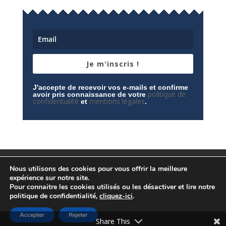
Je m'inscris !
J'accepte de recevoir vos e-mails et confirme
politique de
avoir pris connaissance de votre
confidentialité
mentions légales
et
.
Mentions légales
Contactez-nous
Nous utilisons des cookies pour vous offrir la meilleure
Espace privé
Politique de confidentialité
expérience sur notre site.
Pour connaitre les cookies utilisés ou les désactiver et lire notre
politique de confidentialité,
cliquez-ici
.
Accepter
Rejeter
© Conception
Agence CosiWeb
Share This