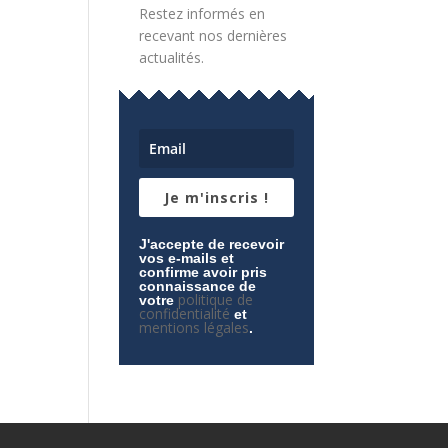
Restez informés en
recevant nos dernières
actualités.
Je m'inscris !
J'accepte de recevoir
vos e-mails et
confirme avoir pris
connaissance de
politique de
votre
confidentialité
et
mentions légales
.