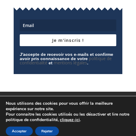
Je m'inscris !
J'accepte de recevoir vos e-mails et confirme
politique de
avoir pris connaissance de votre
confidentialité
mentions légales
et
.
Mentions légales
Contactez-nous
Nous utilisons des cookies pour vous offrir la meilleure
Espace privé
Politique de confidentialité
expérience sur notre site.
Pour connaitre les cookies utilisés ou les désactiver et lire notre
politique de confidentialité,
cliquez-ici
.
Accepter
Rejeter
© Conception
Agence CosiWeb