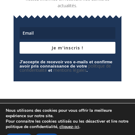
actualités.
Je m'inscris !
J'accepte de recevoir vos e-mails et confirme
politique de
avoir pris connaissance de votre
confidentialité
mentions légales
et
.
Mentions légales
Contactez-nous
Nous utilisons des cookies pour vous offrir la meilleure
Espace privé
Politique de confidentialité
expérience sur notre site.
Pour connaitre les cookies utilisés ou les désactiver et lire notre
politique de confidentialité,
cliquez-ici
.