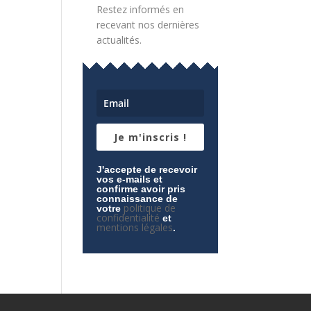
Restez informés en
recevant nos dernières
actualités.
Je m'inscris !
J'accepte de recevoir
vos e-mails et
confirme avoir pris
connaissance de
politique de
votre
confidentialité
et
mentions légales
.