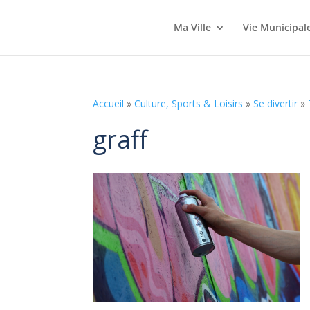
Ma Ville
Vie Municipal
Accueil
»
Culture, Sports & Loisirs
»
Se divertir
»
graff