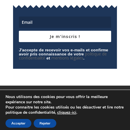
Je m'inscris !
J'accepte de recevoir vos e-mails et confirme
politique de
avoir pris connaissance de votre
confidentialité
mentions légales
et
.
Mentions légales
Contactez-nous
Nous utilisons des cookies pour vous offrir la meilleure
Espace privé
Politique de confidentialité
expérience sur notre site.
Pour connaitre les cookies utilisés ou les désactiver et lire notre
politique de confidentialité,
cliquez-ici
.
Accepter
Rejeter
© Conception
Agence CosiWeb