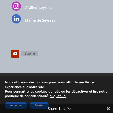
@villedeseysses
Mairie de Seysses
Suivre
Mentions légales
Contactez-nous
Nous utilisons des cookies pour vous offrir la meilleure
Espace privé
Politique de confidentialité
expérience sur notre site.
Pour connaitre les cookies utilisés ou les désactiver et lire notre
politique de confidentialité,
cliquez-ici
.
Accepter
Rejeter
© Conception
Agence CosiWeb
Share This