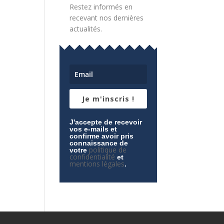
Restez informés en
recevant nos dernières
actualités.
Je m'inscris !
J'accepte de recevoir
vos e-mails et
confirme avoir pris
connaissance de
politique de
votre
confidentialité
et
mentions légales
.