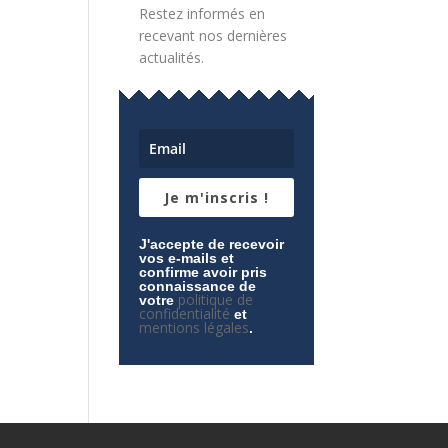
Restez informés en
recevant nos dernières
actualités.
Je m'inscris !
J'accepte de recevoir
vos e-mails et
confirme avoir pris
connaissance de
politique de
votre
confidentialité
et
mentions légales
.